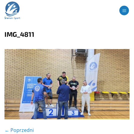
Przewiń
treści
do
zawartości
IMG_4811
←
Poprzedni