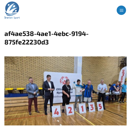
Przewiń
treści
do
zawartości
af4ae538-4ae1-4ebc-9194-
875fe22230d3