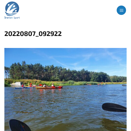
Przewiń
treści
do
zawartości
20220807_092922